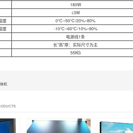
180W
率
≤3W
湿度
0℃~50℃/20%~80%
湿度
-10℃~60℃/10%~90%
件
电源线1条
寸
长*高*厚：实际尺寸为主
量
55KG
一体机
PRODUCTS