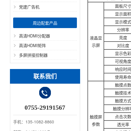
面板尺
党建广告机
显示面
显示模
周边配套产品
分辨率
高清HDMI分配器
亮度
液晶显
示屏
高清HDMI矩阵
对比度
显示色
多屏拼接控制器
可视角
响应时
联系我们
使用寿
触摸点
触摸技
触摸方
0755-29191567
触摸分辨
点击次
触摸屏
手机：135-1082-8860
参数
透光率