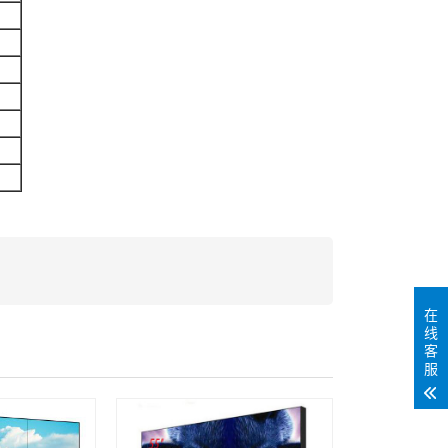
在
线
客
服