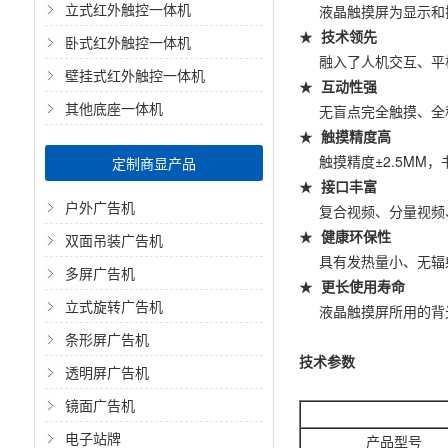
立式红外触控一体机
液晶触摸屏为显示和操
★
技术领先
卧式红外触控一体机
融入了人机交互、平板
壁挂式红外触控一体机
★
互动性强
其他底座一体机
无盲点完全触摸、全程
★
触摸精度高
触摸精度±2.5MM
定制商显产品
★
接口丰富
户外广告机
复合视频、分量视频、V
★
健康环保性
双面吊装广告机
具有发热量小、无辐射
多屏广告机
★
更长使用寿命
立式旋转广告机
液晶触摸屏所用的背光
条形屏广告机
技术参数
透明屏广告机
镜面广告机
电子站牌
产品型号