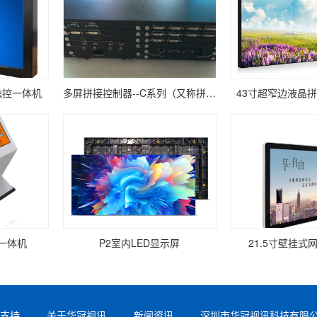
触控一体机
多屏拼接控制器--C系列（又称拼接处理器）：
43寸超窄边液晶拼
一体机
P2室内LED显示屏
21.5寸壁挂式
务支持
关于华冠视讯
新闻资讯
深圳市华冠视讯科技有限