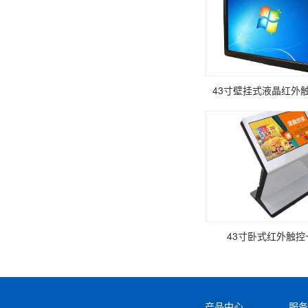
43寸壁挂式液晶红外
43寸卧式红外触控
产品中心
服