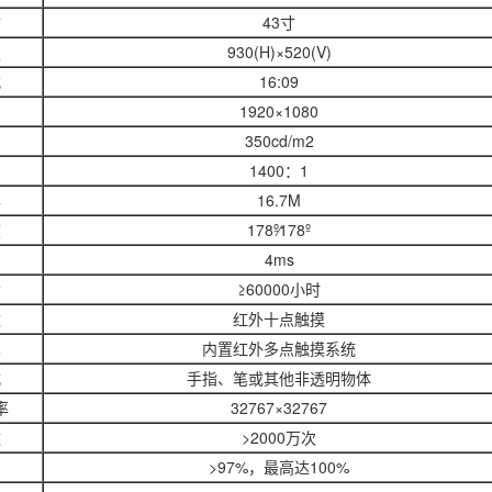
寸
43寸
积
930(H)×520(V)
式
16:09
1920×1080
350cd/m2
1400：1
彩
16.7M
度
178º∕178º
间
4ms
命
≥60000小时
数
红外十点触摸
术
内置红外多点触摸系统
式
手指、笔或其他非透明物体
率
32767×32767
数
>2000万次
>97%，最高达100%