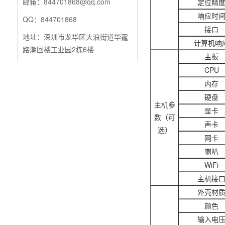
邮箱：844701868@qq.com
定位精
响应时
QQ：844701868
接口
地址：深圳市龙华区大浪街道华霆
计算机响
路潮回楼工业园2栋6楼
主板
CPU
内存
硬盘
主机参
显卡
数（可
声卡
选）
网卡
喇叭
WiFi
主机接
外壳材
颜色
输入电