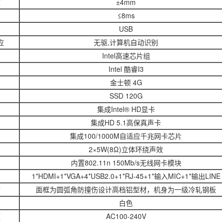
度
±4mm
间
≤8ms
USB
应
无驱,计算机自动识别
Intel高速芯片组
Intel 酷睿I3
金士顿 4G
SSD 120G
集成Intel® HD显卡
集成HD 5.1高保真声卡
集成100/1000M自适应千兆网卡芯片
2×5W(8Ω)立体环绕声效
内置802.11n 150Mb/s无线网卡模块
口
1*HDMI+1*VGA+4*USB2.0+1*RJ-45+1*输入MIC+1*输出LINE
质
面框为圆弧角防撞伤设计高档铝型材，机身为一级冷轧钢板
白色
压
AC100-240V