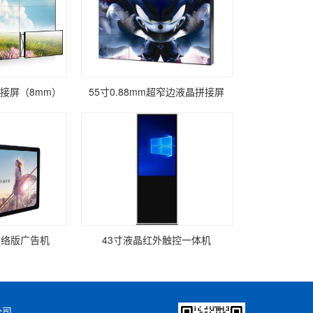
接屏（8mm）
55寸0.88mm超窄边液晶拼接屏
网络版广告机
43寸液晶红外触控一体机
公司