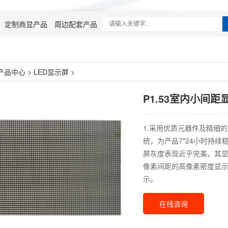
定制商显产品
周边配套产品
产品中心
>
LED显示屏
>
P1.53室内小间距
1.采用优质元器件及精细
统，为产品7*24小时持续
屏灰度表现近乎完美，其显
像素间距的高像素密度显示
示。
在线咨询