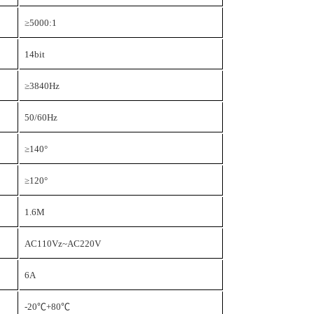
≥5000:1
14bit
≥3840Hz
50/60Hz
≥140°
≥120°
1.6M
AC110Vz~AC220V
6A
-20
℃
+80℃