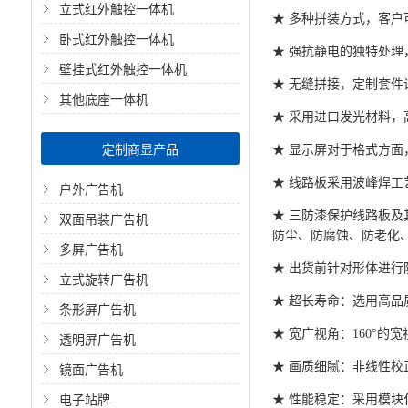
立式红外触控一体机
★ 多种拼装方式，客户
卧式红外触控一体机
★ 强抗静电的独特处
壁挂式红外触控一体机
★ 无缝拼接，定制套件
其他底座一体机
★ 采用进口发光材料，
定制商显产品
★ 显示屏对于格式方
★ 线路板采用波峰焊
户外广告机
★ 三防漆保护线路板
双面吊装广告机
防尘、防腐蚀、防老化
多屏广告机
★ 出货前针对形体进
立式旋转广告机
★ 超长寿命：选用高
条形屏广告机
★ 宽广视角：160°
透明屏广告机
镜面广告机
★ 画质细腻：非线性校
电子站牌
★ 性能稳定：采用模