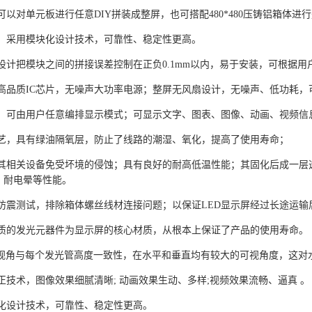
可以对单元板进行任意DIY拼装成整屏，也可搭配480*480压铸铝箱体进
理，采用模块化设计技术，可靠性、稳定性更高。
设计把模块之间的拼接误差控制在正负0.1mm以内，易于安装，可根据
高品质IC芯片，无噪声大功率电源；整屏无风扇设计，无噪声、低功耗，可
面，可由用户任意编排显示模式；可显示文字、图表、图像、动画、视频信
工艺，具有绿油隔氧层，防止了线路的潮湿、氧化，提高了使用寿命；
及其相关设备免受坏境的侵蚀；具有良好的耐高低温性能；其固化后成一层
、耐电晕等性能。
行防震测试，排除箱体螺丝线材连接问题；以保证LED显示屏经过长途运
品质的发光元器件为显示屏的核心材质，从根本上保证了产品的使用寿命。
的宽视角与每个发光管高度一致性，在水平和垂直均有较大的可视角度，这
正技术，图像效果细腻清晰; 动画效果生动、多样;视频效果流畅、逼真 。
块化设计技术，可靠性、稳定性更高。