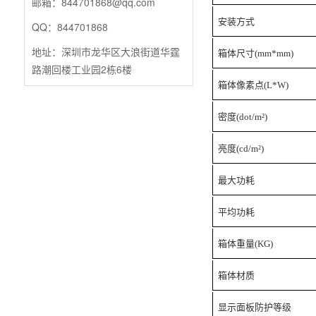
邮箱：844701868@qq.com
安装方式
QQ：844701868
地址：深圳市龙华区大浪街道华霆
箱体尺寸(mm*mm)
路潮回楼工业园2栋6楼
箱体像素点(L*W)
密度(dot/m²)
亮度(cd/m²)
最大功耗
平均功耗
箱体重量(KG)
箱体材质
显示面板防护等级