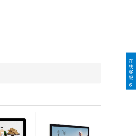
在
线
客
服