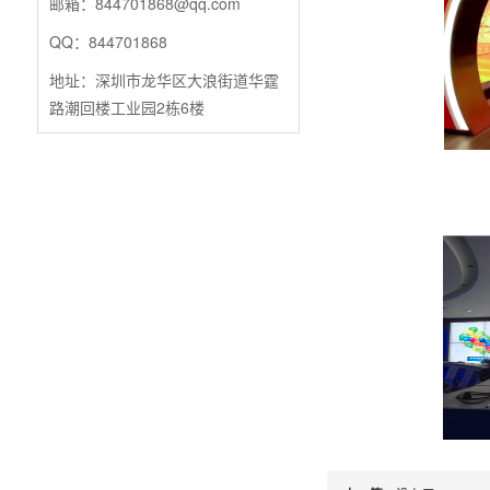
邮箱：844701868@qq.com
QQ：844701868
地址：深圳市龙华区大浪街道华霆
路潮回楼工业园2栋6楼