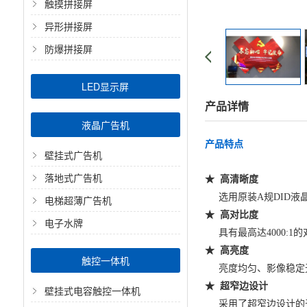
触摸拼接屏
异形拼接屏
防爆拼接屏
LED显示屏
产品详情
液晶广告机
产品特点
壁挂式广告机
落地式广告机
★ 高清晰度
选用原装A规DID液晶面
电梯超薄广告机
★ 高对比度
电子水牌
具有最高达4000:1
★ 高亮度
触控一体机
亮度均匀、影像稳定无闪
★ 超窄边设计
壁挂式电容触控一体机
采用了超窄边设计的无