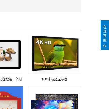
在
线
客
服
晶电容触控一体机
100寸液晶显示器