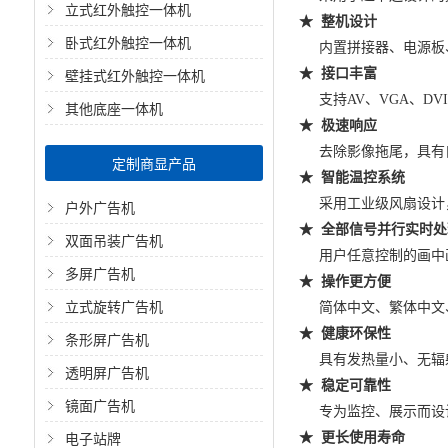
立式红外触控一体机
★ 整机设计
卧式红外触控一体机
内置拼接器、电源板、
壁挂式红外触控一体机
★ 接口丰富
支持AV、VGA、DV
其他底座一体机
★ 极速响应
去除影像拖尾，具有自
定制商显产品
★ 智能温控系统
采用工业级风扇设计，
户外广告机
★ 全部信号并行实时处
双面吊装广告机
用户任意控制的画中画
多屏广告机
★ 操作更方便
立式旋转广告机
简体中文、繁体中文、
★ 健康环保性
条形屏广告机
具有发热量小、无辐射
透明屏广告机
★ 稳定可靠性
镜面广告机
专为监控、展示而设计，
电子站牌
★ 更长使用寿命