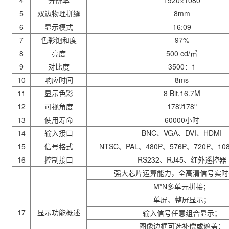
4
分辨率
1920×1080
5
双边物理拼缝
8mm
6
显示模式
16:09
7
色彩饱和度
97%
8
亮度
500 cd/
㎡
9
对比度
3500
：
1
10
响应时间
8ms
11
显示色彩
8 Bit,16.7M
12
可视角度
178º
178º
13
使用寿命
60000
小时
14
输入接口
BNC
、
VGA
、
DVI
、
HDMI
15
信号格式
NTSC
、
PAL
、
480P
、
576P
、
720P
、
108
16
控制接口
RS232
、
RJ45
、红外遥控器
强大芯片运算能力，全高清信号实时
M*N
多单元拼接；
单屏、整屏显示；
17
显示功能概述
输入信号任意组合显示；
图像边框可选补偿或遮盖；