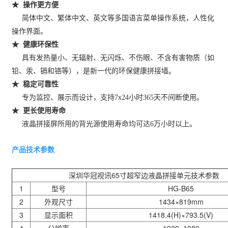
★ 操作更方便
简体中文、繁体中文、英文等多国语言菜单操作系统，人性化
操作界面。
★ 健康环保性
具有发热量小、无辐射、无闪烁、不伤眼、不含有害物质（如
铅、汞、镉和铬等），是新一代的环保健康拼接墙。
★ 稳定可靠性
专为监控、展示而设计，支持7x24小时365天不间断使用。
★ 更长使用寿命
液晶拼接屏所用的背光源使用寿命均可达6万小时以上。
产品技术参数
深圳华冠视讯
65
寸超窄边液晶拼接单元技术参数
1
型号
HG-B65
2
外观尺寸
1434×819mm
3
显示面积
1418.4(H)×793.5(V)