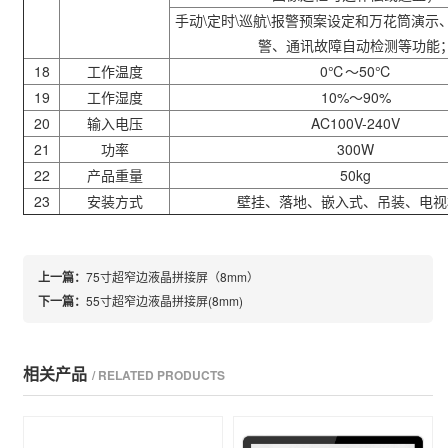
手动
\
定时
\
巡航
\
报警预案设定和万花筒演示
警、通讯故障自动检测等功能
18
工作温度
0
℃
～
50
℃
19
工作湿度
10%
～
90%
20
输入电压
AC100V-240V
21
功率
300W
22
产品重量
50kg
23
安装方式
壁挂、落地、嵌入式、吊装、电视
上一篇：
75寸超窄边液晶拼接屏（8mm）
下一篇：
55寸超窄边液晶拼接屏(8mm)
相关产品
/ RELATED PRODUCTS