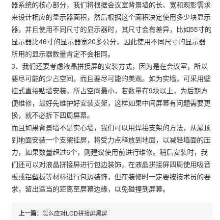
器系统的核心部分，我们将根据会议室背景墙的长、宽和观影需求
来设计相应的显示器面积，然后根据这个面积决定使用多少块显示
器，并且使用不同尺寸的显示器时，其尺寸会有差异，比如55寸的
显示器比46寸的显示器宽20多公分，因此使用不同尺寸的显示器
所用的显示器数量肯定不会相同。
3、我们还要考虑液晶拼接屏的安装方式，因为是在会议室，所以
要尽可能的少占空间，而且要尽可能的美观。如为实墙，可采用壁
挂式直接贴墙安装，所占空间最小，若数量在9块以上，为后期方
便维修，最好先维护好安装支架，这样如果中间屏幕有问题需要更
换，就不必拆下四周屏幕。
而且如果背景墙不是实心墙，我们可以用焊接支架的方法，从屋顶
到地面安装一个支架挂屏，将受力点释放到地面，以减轻墙面的压
力，如果数量超过6个，则建议使用前进行维修。稍后安装时，我
们还可以对液晶拼接屏进行包边装饰，在液晶拼接屏四周使用吸音
板或铝塑板等材料进行包边装饰，但在装修时一定要按技术员的要
求，留出适当的距离至屏幕边缘，以免碰撞到屏幕。
上一篇：
怎么应对LCD拼接屏黑屏