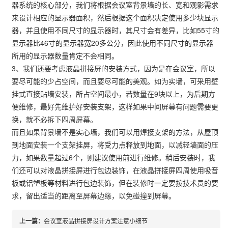
器系统的核心部分，我们将根据会议室背景墙的长、宽和观影需求
来设计相应的显示器面积，然后根据这个面积决定使用多少块显示
器，并且使用不同尺寸的显示器时，其尺寸会有差异，比如55寸的
显示器比46寸的显示器宽20多公分，因此使用不同尺寸的显示器
所用的显示器数量肯定不会相同。
3、我们还要考虑液晶拼接屏的安装方式，因为是在会议室，所以
要尽可能的少占空间，而且要尽可能的美观。如为实墙，可采用壁
挂式直接贴墙安装，所占空间最小，若数量在9块以上，为后期方
便维修，最好先维护好安装支架，这样如果中间屏幕有问题需要更
换，就不必拆下四周屏幕。
而且如果背景墙不是实心墙，我们可以用焊接支架的方法，从屋顶
到地面安装一个支架挂屏，将受力点释放到地面，以减轻墙面的压
力，如果数量超过6个，则建议使用前进行维修。稍后安装时，我
们还可以对液晶拼接屏进行包边装饰，在液晶拼接屏四周使用吸音
板或铝塑板等材料进行包边装饰，但在装修时一定要按技术员的要
求，留出适当的距离至屏幕边缘，以免碰撞到屏幕。
上一篇：
会议室液晶拼接屏设计方案注意小细节