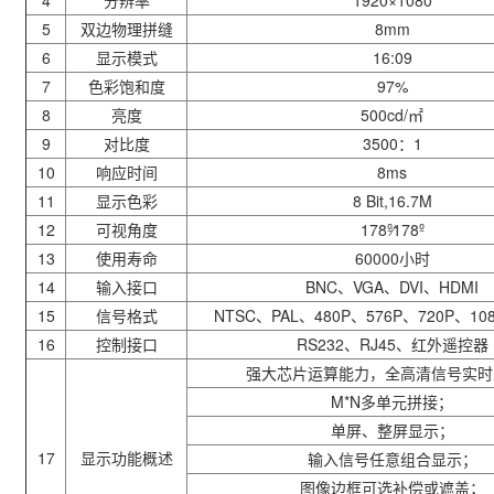
4
分辨率
1920×1080
5
双边物理拼缝
8mm
6
显示模式
16:09
7
色彩饱和度
97%
8
亮度
500cd/
㎡
9
对比度
3500
：
1
10
响应时间
8ms
11
显示色彩
8 Bit,16.7M
12
可视角度
178º
178º
13
使用寿命
60000
小时
14
输入接口
BNC
、
VGA
、
DVI
、
HDMI
15
信号格式
NTSC
、
PAL
、
480P
、
576P
、
720P
、
108
16
控制接口
RS232
、
RJ45
、红外遥控器
强大芯片运算能力，全高清信号实时
M*N
多单元拼接；
单屏、整屏显示；
17
显示功能概述
输入信号任意组合显示；
图像边框可选补偿或遮盖；