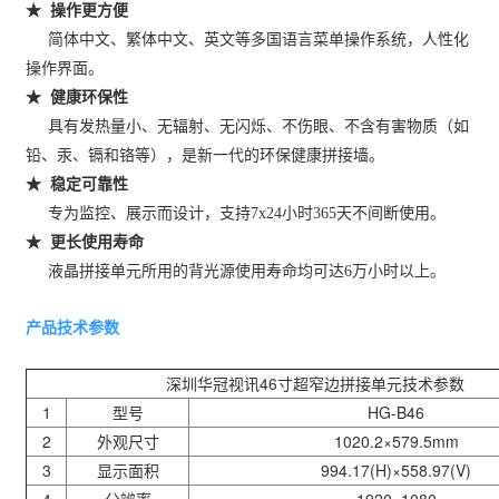
★ 操作更方便
简体中文、繁体中文、英文等多国语言菜单操作系统，人性化
操作界面。
★ 健康环保性
具有发热量小、无辐射、无闪烁、不伤眼、不含有害物质（如
铅、汞、镉和铬等），是新一代的环保健康拼接墙。
★ 稳定可靠性
专为监控、展示而设计，支持7x24小时365天不间断使用。
★ 更长使用寿命
液晶拼接单元所用的背光源使用寿命均可达6万小时以上。
产品技术参数
深圳华冠视讯
46
寸超窄边拼接单元技术参数
1
型号
HG-B46
2
外观尺寸
1020.2×579.5mm
3
显示面积
994.17(H)×558.97(V)