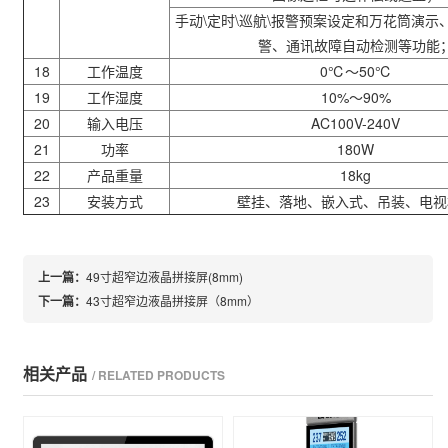
手动
\
定时
\
巡航
\
报警预案设定和万花筒演示
警、通讯故障自动检测等功能
18
工作温度
0
℃
～
50
℃
19
工作湿度
10%
～
90%
20
输入电压
AC100V-240V
21
功率
180W
22
产品重量
18kg
23
安装方式
壁挂、落地、嵌入式、吊装、电视
上一篇：
49寸超窄边液晶拼接屏(8mm)
下一篇：
43寸超窄边液晶拼接屏（8mm）
相关产品
/ RELATED PRODUCTS